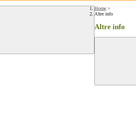
Home
>
Altre info
Altre info