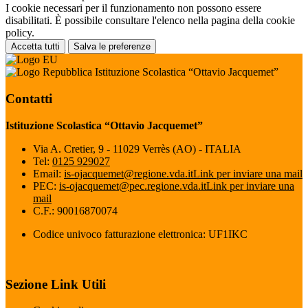
I cookie necessari per il funzionamento non possono essere
disabilitati. È possibile consultare l'elenco nella pagina della cookie
policy.
Accetta tutti
Salva le preferenze
Istituzione Scolastica “Ottavio Jacquemet”
Contatti
Istituzione Scolastica “Ottavio Jacquemet”
Via A. Cretier, 9 - 11029 Verrès (AO) - ITALIA
Tel:
0125 929027
Email:
is-ojacquemet@regione.vda.it
Link per inviare una mail
PEC:
is-ojacquemet@pec.regione.vda.it
Link per inviare una
mail
C.F.: 90016870074
Codice univoco fatturazione elettronica: UF1IKC
Sezione Link Utili