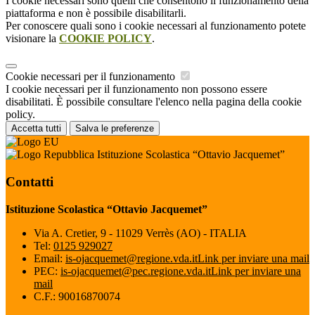
I cookie necessari sono quelli che consentono il funzionamento della
piattaforma e non è possibile disabilitarli.
Per conoscere quali sono i cookie necessari al funzionamento potete
visionare la
COOKIE POLICY
.
Cookie necessari per il funzionamento
I cookie necessari per il funzionamento non possono essere
disabilitati. È possibile consultare l'elenco nella pagina della cookie
policy.
Accetta tutti
Salva le preferenze
Istituzione Scolastica “Ottavio Jacquemet”
Contatti
Istituzione Scolastica “Ottavio Jacquemet”
Via A. Cretier, 9 - 11029 Verrès (AO) - ITALIA
Tel:
0125 929027
Email:
is-ojacquemet@regione.vda.it
Link per inviare una mail
PEC:
is-ojacquemet@pec.regione.vda.it
Link per inviare una
mail
C.F.: 90016870074