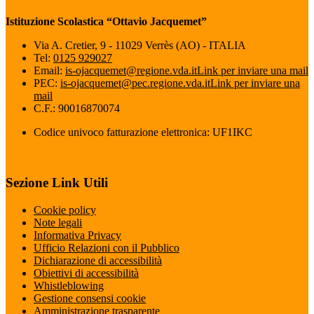
Istituzione Scolastica “Ottavio Jacquemet”
Via A. Cretier, 9 - 11029 Verrès (AO) - ITALIA
Tel:
0125 929027
Email:
is-ojacquemet@regione.vda.it
Link per inviare una mail
PEC:
is-ojacquemet@pec.regione.vda.it
Link per inviare una
mail
C.F.: 90016870074
Codice univoco fatturazione elettronica: UF1IKC
Sezione Link Utili
Cookie policy
Note legali
Informativa Privacy
Ufficio Relazioni con il Pubblico
Dichiarazione di accessibilità
Obiettivi di accessibilità
Whistleblowing
Gestione consensi cookie
Amministrazione trasparente