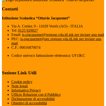
Contatti
Istituzione Scolastica “Ottavio Jacquemet”
Via A. Cretier, 9 - 11029 Verrès (AO) - ITALIA
Tel:
0125 929027
Email:
is-ojacquemet@regione.vda.it
Link per inviare una mail
PEC:
is-ojacquemet@pec.regione.vda.it
Link per inviare una
mail
C.F.: 90016870074
Codice univoco fatturazione elettronica: UF1IKC
Sezione Link Utili
Cookie policy
Note legali
Informativa Privacy
Ufficio Relazioni con il Pubblico
Dichiarazione di accessibilità
Obiettivi di accessibilità