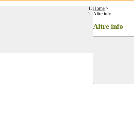
Home
>
Altre info
Altre info