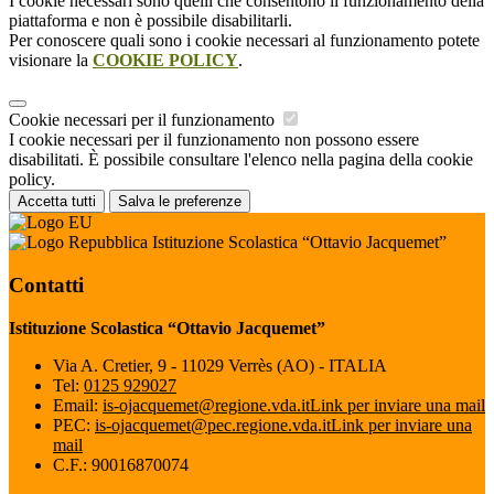
I cookie necessari sono quelli che consentono il funzionamento della
piattaforma e non è possibile disabilitarli.
Per conoscere quali sono i cookie necessari al funzionamento potete
visionare la
COOKIE POLICY
.
Cookie necessari per il funzionamento
I cookie necessari per il funzionamento non possono essere
disabilitati. È possibile consultare l'elenco nella pagina della cookie
policy.
Accetta tutti
Salva le preferenze
Istituzione Scolastica “Ottavio Jacquemet”
Contatti
Istituzione Scolastica “Ottavio Jacquemet”
Via A. Cretier, 9 - 11029 Verrès (AO) - ITALIA
Tel:
0125 929027
Email:
is-ojacquemet@regione.vda.it
Link per inviare una mail
PEC:
is-ojacquemet@pec.regione.vda.it
Link per inviare una
mail
C.F.: 90016870074