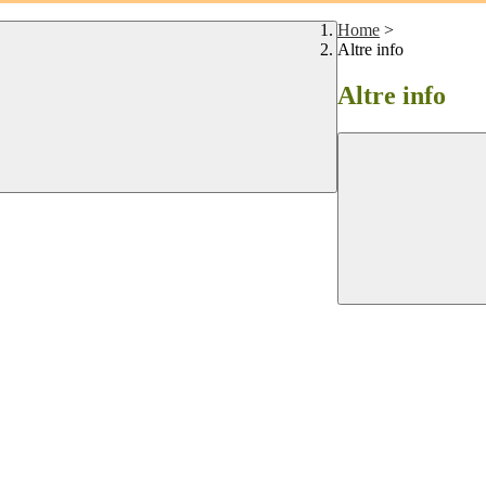
Home
>
Altre info
Altre info