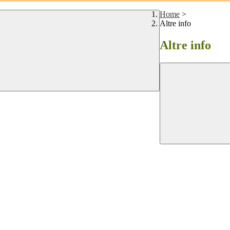
Home
>
Altre info
Altre info