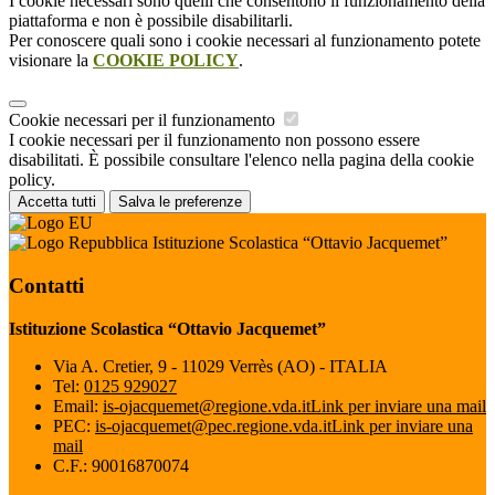
I cookie necessari sono quelli che consentono il funzionamento della
piattaforma e non è possibile disabilitarli.
Per conoscere quali sono i cookie necessari al funzionamento potete
visionare la
COOKIE POLICY
.
Cookie necessari per il funzionamento
I cookie necessari per il funzionamento non possono essere
disabilitati. È possibile consultare l'elenco nella pagina della cookie
policy.
Accetta tutti
Salva le preferenze
Istituzione Scolastica “Ottavio Jacquemet”
Contatti
Istituzione Scolastica “Ottavio Jacquemet”
Via A. Cretier, 9 - 11029 Verrès (AO) - ITALIA
Tel:
0125 929027
Email:
is-ojacquemet@regione.vda.it
Link per inviare una mail
PEC:
is-ojacquemet@pec.regione.vda.it
Link per inviare una
mail
C.F.: 90016870074