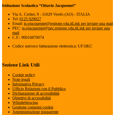
Istituzione Scolastica “Ottavio Jacquemet”
Via A. Cretier, 9 - 11029 Verrès (AO) - ITALIA
Tel:
0125 929027
Email:
is-ojacquemet@regione.vda.it
Link per inviare una mail
PEC:
is-ojacquemet@pec.regione.vda.it
Link per inviare una
mail
C.F.: 90016870074
Codice univoco fatturazione elettronica: UF1IKC
Sezione Link Utili
Cookie policy
Note legali
Informativa Privacy
Ufficio Relazioni con il Pubblico
Dichiarazione di accessibilità
Obiettivi di accessibilità
Whistleblowing
Gestione consensi cookie
Amministrazione trasparente