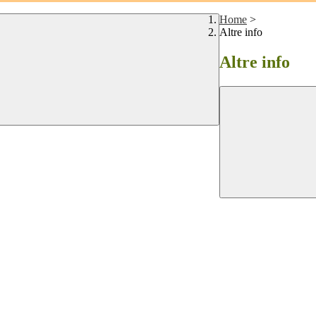
Home
>
Altre info
Altre info