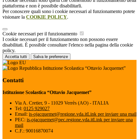
I cookie necessari sono quelli che consentono il funzionamento della
piattaforma e non è possibile disabilitarli.
Per conoscere quali sono i cookie necessari al funzionamento potete
visionare la
COOKIE POLICY
.
Cookie necessari per il funzionamento
I cookie necessari per il funzionamento non possono essere
disabilitati. È possibile consultare l'elenco nella pagina della cookie
policy.
Accetta tutti
Salva le preferenze
Istituzione Scolastica “Ottavio Jacquemet”
Contatti
Istituzione Scolastica “Ottavio Jacquemet”
Via A. Cretier, 9 - 11029 Verrès (AO) - ITALIA
Tel:
0125 929027
Email:
is-ojacquemet@regione.vda.it
Link per inviare una mail
PEC:
is-ojacquemet@pec.regione.vda.it
Link per inviare una
mail
C.F.: 90016870074