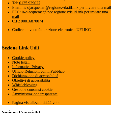
Tel:
0125 929027
Email:
is-ojacquemet@regione.vda.it
Link per inviare una mail
PEC:
is-ojacquemet@pec.regione.vda.it
Link per inviare una
mail
C.F.: 90016870074
Codice univoco fatturazione elettronica: UF1IKC
Sezione Link Utili
Cookie policy
Note legali
Informativa Privacy
Ufficio Relazioni con il Pubblico
Dichiarazione di accessibilità
Obiettivi di accessibilità
Whistleblowing
Gestione consensi cookie
Amministrazione trasparente
Pagina visualizzata
2244
volte
Sezione Copyright