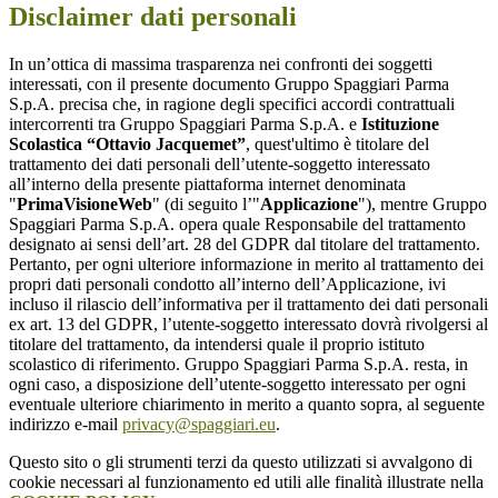
Disclaimer dati personali
In un’ottica di massima trasparenza nei confronti dei soggetti
interessati, con il presente documento Gruppo Spaggiari Parma
S.p.A. precisa che, in ragione degli specifici accordi contrattuali
intercorrenti tra Gruppo Spaggiari Parma S.p.A. e
Istituzione
Scolastica “Ottavio Jacquemet”
, quest'ultimo è titolare del
trattamento dei dati personali dell’utente-soggetto interessato
all’interno della presente piattaforma internet denominata
"
PrimaVisioneWeb
" (di seguito l’"
Applicazione
"), mentre Gruppo
Spaggiari Parma S.p.A. opera quale Responsabile del trattamento
designato ai sensi dell’art. 28 del GDPR dal titolare del trattamento.
Pertanto, per ogni ulteriore informazione in merito al trattamento dei
propri dati personali condotto all’interno dell’Applicazione, ivi
incluso il rilascio dell’informativa per il trattamento dei dati personali
ex art. 13 del GDPR, l’utente-soggetto interessato dovrà rivolgersi al
titolare del trattamento, da intendersi quale il proprio istituto
scolastico di riferimento. Gruppo Spaggiari Parma S.p.A. resta, in
ogni caso, a disposizione dell’utente-soggetto interessato per ogni
eventuale ulteriore chiarimento in merito a quanto sopra, al seguente
indirizzo e-mail
privacy@spaggiari.eu
.
Questo sito o gli strumenti terzi da questo utilizzati si avvalgono di
cookie necessari al funzionamento ed utili alle finalità illustrate nella