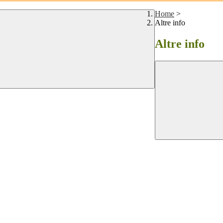
Home
>
Altre info
Altre info