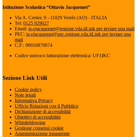
Istituzione Scolastica “Ottavio Jacquemet”
Via A. Cretier, 9 - 11029 Verrès (AO) - ITALIA
Tel:
0125 929027
Email:
is-ojacquemet@regione.vda.it
Link per inviare una mail
PEC:
is-ojacquemet@pec.regione.vda.it
Link per inviare una
mail
C.F.: 90016870074
Codice univoco fatturazione elettronica: UF1IKC
Sezione Link Utili
Cookie policy
Note legali
Informativa Privacy
Ufficio Relazioni con il Pubblico
Dichiarazione di accessibilità
Obiettivi di accessibilità
Whistleblowing
Gestione consensi cookie
Amministrazione trasparente