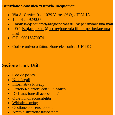
Istituzione Scolastica “Ottavio Jacquemet”
Via A. Cretier, 9 - 11029 Verrès (AO) - ITALIA
Tel:
0125 929027
Email:
is-ojacquemet@regione.vda.it
Link per inviare una mail
PEC:
is-ojacquemet@pec.regione.vda.it
Link per inviare una
mail
C.F.: 90016870074
Codice univoco fatturazione elettronica: UF1IKC
Sezione Link Utili
Cookie policy
Note legali
Informativa Privacy
Ufficio Relazioni con il Pubblico
Dichiarazione di accessibilità
Obiettivi di accessibilità
Whistleblowing
Gestione consensi cookie
Amministrazione trasparente