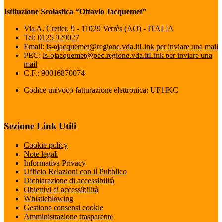
Istituzione Scolastica “Ottavio Jacquemet”
Via A. Cretier, 9 - 11029 Verrès (AO) - ITALIA
Tel:
0125 929027
Email:
is-ojacquemet@regione.vda.it
Link per inviare una mail
PEC:
is-ojacquemet@pec.regione.vda.it
Link per inviare una
mail
C.F.: 90016870074
Codice univoco fatturazione elettronica: UF1IKC
Sezione Link Utili
Cookie policy
Note legali
Informativa Privacy
Ufficio Relazioni con il Pubblico
Dichiarazione di accessibilità
Obiettivi di accessibilità
Whistleblowing
Gestione consensi cookie
Amministrazione trasparente