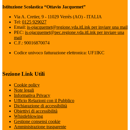
Istituzione Scolastica “Ottavio Jacquemet”
Via A. Cretier, 9 - 11029 Verrès (AO) - ITALIA
Tel:
0125 929027
Email:
is-ojacquemet@regione.vda.it
Link per inviare una mail
PEC:
is-ojacquemet@pec.regione.vda.it
Link per inviare una
mail
C.F.: 90016870074
Codice univoco fatturazione elettronica: UF1IKC
Sezione Link Utili
Cookie policy
Note legali
Informativa Privacy
Ufficio Relazioni con il Pubblico
Dichiarazione di accessibilità
Obiettivi di accessibilità
Whistleblowing
Gestione consensi cookie
Amministrazione trasparente