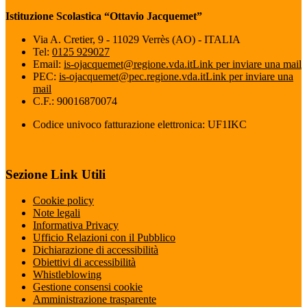
Istituzione Scolastica “Ottavio Jacquemet”
Via A. Cretier, 9 - 11029 Verrès (AO) - ITALIA
Tel:
0125 929027
Email:
is-ojacquemet@regione.vda.it
Link per inviare una mail
PEC:
is-ojacquemet@pec.regione.vda.it
Link per inviare una
mail
C.F.: 90016870074
Codice univoco fatturazione elettronica: UF1IKC
Sezione Link Utili
Cookie policy
Note legali
Informativa Privacy
Ufficio Relazioni con il Pubblico
Dichiarazione di accessibilità
Obiettivi di accessibilità
Whistleblowing
Gestione consensi cookie
Amministrazione trasparente