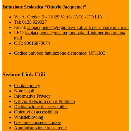
Istituzione Scolastica “Ottavio Jacquemet”
Via A. Cretier, 9 - 11029 Verrès (AO) - ITALIA
Tel:
0125 929027
Email:
is-ojacquemet@regione.vda.it
Link per inviare una mail
PEC:
is-ojacquemet@pec.regione.vda.it
Link per inviare una
mail
C.F.: 90016870074
Codice univoco fatturazione elettronica: UF1IKC
Sezione Link Utili
Cookie policy
Note legali
Informativa Privacy
Ufficio Relazioni con il Pubblico
Dichiarazione di accessibilità
Obiettivi di accessibilità
Whistleblowing
Gestione consensi cookie
Amministrazione trasparente