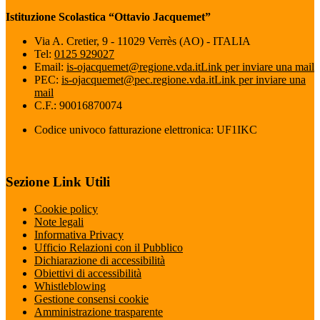
Istituzione Scolastica “Ottavio Jacquemet”
Via A. Cretier, 9 - 11029 Verrès (AO) - ITALIA
Tel:
0125 929027
Email:
is-ojacquemet@regione.vda.it
Link per inviare una mail
PEC:
is-ojacquemet@pec.regione.vda.it
Link per inviare una
mail
C.F.: 90016870074
Codice univoco fatturazione elettronica: UF1IKC
Sezione Link Utili
Cookie policy
Note legali
Informativa Privacy
Ufficio Relazioni con il Pubblico
Dichiarazione di accessibilità
Obiettivi di accessibilità
Whistleblowing
Gestione consensi cookie
Amministrazione trasparente