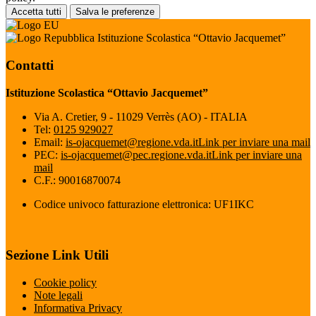
Accetta tutti
Salva le preferenze
Istituzione Scolastica “Ottavio Jacquemet”
Contatti
Istituzione Scolastica “Ottavio Jacquemet”
Via A. Cretier, 9 - 11029 Verrès (AO) - ITALIA
Tel:
0125 929027
Email:
is-ojacquemet@regione.vda.it
Link per inviare una mail
PEC:
is-ojacquemet@pec.regione.vda.it
Link per inviare una
mail
C.F.: 90016870074
Codice univoco fatturazione elettronica: UF1IKC
Sezione Link Utili
Cookie policy
Note legali
Informativa Privacy