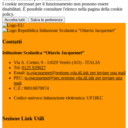
I cookie necessari per il funzionamento non possono essere
disabilitati. È possibile consultare l'elenco nella pagina della cookie
policy.
Accetta tutti
Salva le preferenze
Istituzione Scolastica “Ottavio Jacquemet”
Contatti
Istituzione Scolastica “Ottavio Jacquemet”
Via A. Cretier, 9 - 11029 Verrès (AO) - ITALIA
Tel:
0125 929027
Email:
is-ojacquemet@regione.vda.it
Link per inviare una mail
PEC:
is-ojacquemet@pec.regione.vda.it
Link per inviare una
mail
C.F.: 90016870074
Codice univoco fatturazione elettronica: UF1IKC
Sezione Link Utili