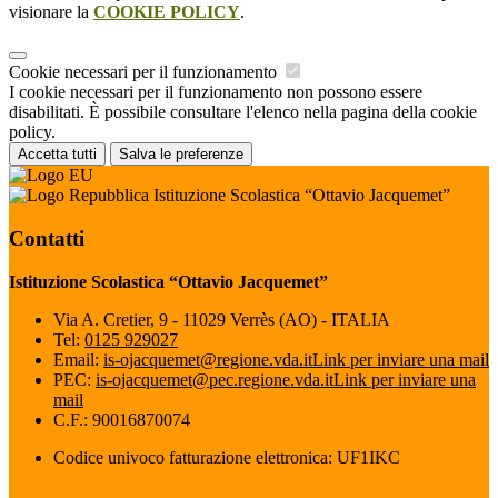
visionare la
COOKIE POLICY
.
Cookie necessari per il funzionamento
I cookie necessari per il funzionamento non possono essere
disabilitati. È possibile consultare l'elenco nella pagina della cookie
policy.
Accetta tutti
Salva le preferenze
Istituzione Scolastica “Ottavio Jacquemet”
Contatti
Istituzione Scolastica “Ottavio Jacquemet”
Via A. Cretier, 9 - 11029 Verrès (AO) - ITALIA
Tel:
0125 929027
Email:
is-ojacquemet@regione.vda.it
Link per inviare una mail
PEC:
is-ojacquemet@pec.regione.vda.it
Link per inviare una
mail
C.F.: 90016870074
Codice univoco fatturazione elettronica: UF1IKC