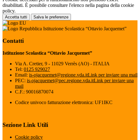
disabilitati. È possibile consultare l'elenco nella pagina della cookie
policy.
Accetta tutti
Salva le preferenze
Istituzione Scolastica “Ottavio Jacquemet”
Contatti
Istituzione Scolastica “Ottavio Jacquemet”
Via A. Cretier, 9 - 11029 Verrès (AO) - ITALIA
Tel:
0125 929027
Email:
is-ojacquemet@regione.vda.it
Link per inviare una mail
PEC:
is-ojacquemet@pec.regione.vda.it
Link per inviare una
mail
C.F.: 90016870074
Codice univoco fatturazione elettronica: UF1IKC
Sezione Link Utili
Cookie policy