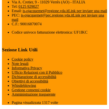
Via A. Cretier, 9 - 11029 Verrès (AO) - ITALIA
Tel:
0125 929027
Email:
is-ojacquemet@regione.vda.it
Link per inviare una mail
PEC:
is-ojacquemet@pec.regione.vda.it
Link per inviare una
mail
C.F.: 90016870074
Codice univoco fatturazione elettronica: UF1IKC
Sezione Link Utili
Cookie policy
Note legali
Informativa Privacy
Ufficio Relazioni con il Pubblico
Dichiarazione di accessibilità
Obiettivi di accessibilità
Whistleblowing
Gestione consensi cookie
Amministrazione trasparente
Pagina visualizzata
1317
volte