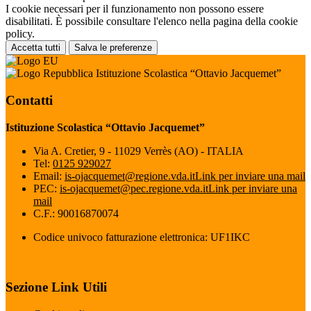
I cookie necessari per il funzionamento non possono essere
disabilitati. È possibile consultare l'elenco nella pagina della cookie
policy.
Accetta tutti
Salva le preferenze
Istituzione Scolastica “Ottavio Jacquemet”
Contatti
Istituzione Scolastica “Ottavio Jacquemet”
Via A. Cretier, 9 - 11029 Verrès (AO) - ITALIA
Tel:
0125 929027
Email:
is-ojacquemet@regione.vda.it
Link per inviare una mail
PEC:
is-ojacquemet@pec.regione.vda.it
Link per inviare una
mail
C.F.: 90016870074
Codice univoco fatturazione elettronica: UF1IKC
Sezione Link Utili