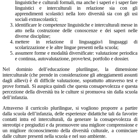
linguistiche e culturali formali, ma anche i saperi e i saper fare
linguistici e interculturali in relazione sia con gli
apprendimenti scolastici nella loro diversità sia con gli usi
sociali extrascolastici;
identificare le competenze linguistiche e interculturali messe in
atto nella costruzione delle conoscenze e dei saperi nelle
diverse discipline;
mettere in relazione il linguaggio/i linguaggi di
scolarizzazione e le altre lingue presenti nella scuola;
assumere forme e modalità diversificate: valutazione periodica
e continua, autovalutazione, prove/test, portfolio e dossier.
Nel dominio dell’educazione plurilingue, la dimensione
interculturale (che prende in considerazione gli atteggiamenti assunti
dagli allievi) è di difficile valutazione, soprattutto attraverso test e
prove formali. Si auspica quindi che questa consapevolezza e questa
percezione della diversità tra le culture si promuova sin dalla scuola
dell’infanzia.
Attraverso il curricolo plurilingue, si vogliono proporre a partire
dalla scuola dell’infanzia, delle esperienze didattiche tali da favorire
contatti intra ed interculturali, da generare la consapevolezza di
stereotipi e pregiudizi e da promuovere una migliore comprensione e
un migliore riconoscimento della diversità culturale, a cominciare
dalle culture presenti nella scuola e nel suo ambiente.