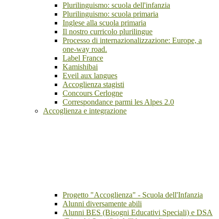
Plurilinguismo: scuola dell'infanzia
Plurilinguismo: scuola primaria
Inglese alla scuola primaria
Il nostro curricolo plurilingue
Processo di internazionalizzazione: Europe, a
one-way road.
Label France
Kamishibai
Eveil aux langues
Accoglienza stagisti
Concours Cerlogne
Correspondance parmi les Alpes 2.0
Accoglienza e integrazione
Progetto "Accoglienza" - Scuola dell'Infanzia
Alunni diversamente abili
Alunni BES (Bisogni Educativi Speciali) e DSA