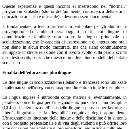
Queste esperienze e questi incontri si inseriscono nei “normali”
programmi scolastici (studio dell’ambiente, conoscenza della storia,
educazione artistica e musicale) e devono essere documentati.
È fondamentale, a livello primario, in particolare per gli alunni che
provengono da ambienti svantaggiati o le cui lingue di
comunicazione familiare non sono la lingua principale di
scolarizzazione, che le capacità di espressione e di interazione orali
non siano in alcun modo trascurate, ma che siano continuamente
sviluppate in stretta relazione con il lavoro svolto sulla parola scritta
e sui testi scritti, senza che questi ultimi diventino modelli del parlato
scolastico.
Finalità dell’educazione plurilingue
Le due lingue di scolarizzazione (italiano e francese) sono utilizzate
in alternanza nell'insegnamento/apprendimento di tutte le discipline.
La lingua inglese è introdotta come materia e, eventualmente, in
parallelo, come lingua per l'insegnamento parziale di una disciplina
(CLIL). L’alternanza dell’uso delle lingue è pensata per favorire la
libertà linguistica e la flessibilità cognitiva degli apprendenti.
L'insegnamento integrato delle lingue e delle discipline è in sintonia
con il progetto professionale e di vita degli studenti e può offrire loro
altre occasioni per ampliare il loro repertorio linguistico e culturale.