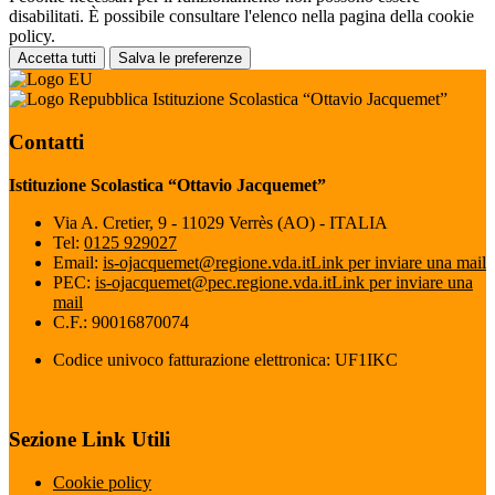
disabilitati. È possibile consultare l'elenco nella pagina della cookie
policy.
Accetta tutti
Salva le preferenze
Istituzione Scolastica “Ottavio Jacquemet”
Contatti
Istituzione Scolastica “Ottavio Jacquemet”
Via A. Cretier, 9 - 11029 Verrès (AO) - ITALIA
Tel:
0125 929027
Email:
is-ojacquemet@regione.vda.it
Link per inviare una mail
PEC:
is-ojacquemet@pec.regione.vda.it
Link per inviare una
mail
C.F.: 90016870074
Codice univoco fatturazione elettronica: UF1IKC
Sezione Link Utili
Cookie policy