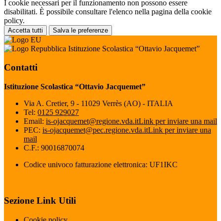
I cookie necessari per il funzionamento non possono essere
disabilitati. È possibile consultare l'elenco nella pagina della cookie
policy.
Accetta tutti
Salva le preferenze
Istituzione Scolastica “Ottavio Jacquemet”
Contatti
Istituzione Scolastica “Ottavio Jacquemet”
Via A. Cretier, 9 - 11029 Verrès (AO) - ITALIA
Tel:
0125 929027
Email:
is-ojacquemet@regione.vda.it
Link per inviare una mail
PEC:
is-ojacquemet@pec.regione.vda.it
Link per inviare una
mail
C.F.: 90016870074
Codice univoco fatturazione elettronica: UF1IKC
Sezione Link Utili
Cookie policy