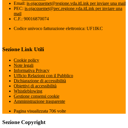
Email:
is-ojacquemet@regione.vda.it
Link per inviare una mail
PEC:
is-ojacquemet@pec.regione.vda.it
Link per inviare una
mail
C.F.: 90016870074
Codice univoco fatturazione elettronica: UF1IKC
Sezione Link Utili
Cookie policy
Note legali
Informativa Privacy
Ufficio Relazioni con il Pubblico
Dichiarazione di accessibilità
Obiettivi di accessibilità
Whistleblowing
Gestione consensi cookie
Amministrazione trasparente
Pagina visualizzata
706
volte
Sezione Copyright