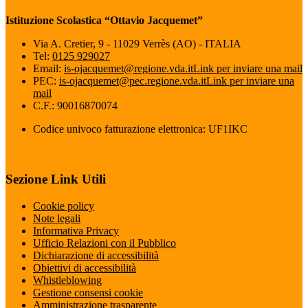
Istituzione Scolastica “Ottavio Jacquemet”
Via A. Cretier, 9 - 11029 Verrès (AO) - ITALIA
Tel:
0125 929027
Email:
is-ojacquemet@regione.vda.it
Link per inviare una mail
PEC:
is-ojacquemet@pec.regione.vda.it
Link per inviare una
mail
C.F.: 90016870074
Codice univoco fatturazione elettronica: UF1IKC
Sezione Link Utili
Cookie policy
Note legali
Informativa Privacy
Ufficio Relazioni con il Pubblico
Dichiarazione di accessibilità
Obiettivi di accessibilità
Whistleblowing
Gestione consensi cookie
Amministrazione trasparente