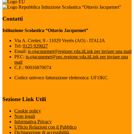
Istituzione Scolastica “Ottavio Jacquemet”
Contatti
Istituzione Scolastica “Ottavio Jacquemet”
Via A. Cretier, 9 - 11029 Verrès (AO) - ITALIA
Tel:
0125 929027
Email:
is-ojacquemet@regione.vda.it
Link per inviare una mail
PEC:
is-ojacquemet@pec.regione.vda.it
Link per inviare una
mail
C.F.: 90016870074
Codice univoco fatturazione elettronica: UF1IKC
Sezione Link Utili
Cookie policy
Note legali
Informativa Privacy
Ufficio Relazioni con il Pubblico
Dichiarazione di accessibilità