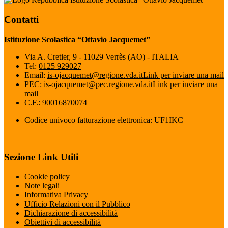
Contatti
Istituzione Scolastica “Ottavio Jacquemet”
Via A. Cretier, 9 - 11029 Verrès (AO) - ITALIA
Tel:
0125 929027
Email:
is-ojacquemet@regione.vda.it
Link per inviare una mail
PEC:
is-ojacquemet@pec.regione.vda.it
Link per inviare una
mail
C.F.: 90016870074
Codice univoco fatturazione elettronica: UF1IKC
Sezione Link Utili
Cookie policy
Note legali
Informativa Privacy
Ufficio Relazioni con il Pubblico
Dichiarazione di accessibilità
Obiettivi di accessibilità