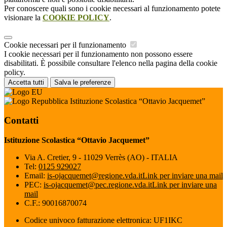
Per conoscere quali sono i cookie necessari al funzionamento potete
visionare la
COOKIE POLICY
.
Cookie necessari per il funzionamento
I cookie necessari per il funzionamento non possono essere
disabilitati. È possibile consultare l'elenco nella pagina della cookie
policy.
Accetta tutti
Salva le preferenze
Istituzione Scolastica “Ottavio Jacquemet”
Contatti
Istituzione Scolastica “Ottavio Jacquemet”
Via A. Cretier, 9 - 11029 Verrès (AO) - ITALIA
Tel:
0125 929027
Email:
is-ojacquemet@regione.vda.it
Link per inviare una mail
PEC:
is-ojacquemet@pec.regione.vda.it
Link per inviare una
mail
C.F.: 90016870074
Codice univoco fatturazione elettronica: UF1IKC