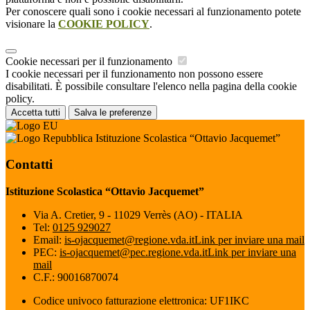
Per conoscere quali sono i cookie necessari al funzionamento potete
visionare la
COOKIE POLICY
.
Cookie necessari per il funzionamento
I cookie necessari per il funzionamento non possono essere
disabilitati. È possibile consultare l'elenco nella pagina della cookie
policy.
Accetta tutti
Salva le preferenze
Istituzione Scolastica “Ottavio Jacquemet”
Contatti
Istituzione Scolastica “Ottavio Jacquemet”
Via A. Cretier, 9 - 11029 Verrès (AO) - ITALIA
Tel:
0125 929027
Email:
is-ojacquemet@regione.vda.it
Link per inviare una mail
PEC:
is-ojacquemet@pec.regione.vda.it
Link per inviare una
mail
C.F.: 90016870074
Codice univoco fatturazione elettronica: UF1IKC