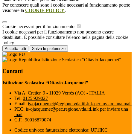
Per conoscere quali sono i cookie necessari al funzionamento potete
visionare la
COOKIE POLICY
.
Cookie necessari per il funzionamento
I cookie necessari per il funzionamento non possono essere
disabilitati. È possibile consultare l'elenco nella pagina della cookie
policy.
Accetta tutti
Salva le preferenze
Istituzione Scolastica “Ottavio Jacquemet”
Contatti
Istituzione Scolastica “Ottavio Jacquemet”
Via A. Cretier, 9 - 11029 Verrès (AO) - ITALIA
Tel:
0125 929027
Email:
is-ojacquemet@regione.vda.it
Link per inviare una mail
PEC:
is-ojacquemet@pec.regione.vda.it
Link per inviare una
mail
C.F.: 90016870074
Codice univoco fatturazione elettronica: UF1IKC