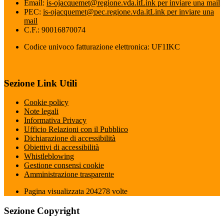
Email:
is-ojacquemet@regione.vda.it
Link per inviare una mail
PEC:
is-ojacquemet@pec.regione.vda.it
Link per inviare una
mail
C.F.: 90016870074
Codice univoco fatturazione elettronica: UF1IKC
Sezione Link Utili
Cookie policy
Note legali
Informativa Privacy
Ufficio Relazioni con il Pubblico
Dichiarazione di accessibilità
Obiettivi di accessibilità
Whistleblowing
Gestione consensi cookie
Amministrazione trasparente
Pagina visualizzata
204278
volte
Sezione Copyright